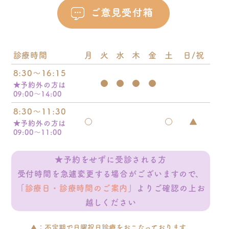
診療時間
月
火
水
木
金
土
日/祝
8:30～16:15
●
●
●
●
★予約外の方は
09:00～14:00
8:30～11:30
○
○
▲
★予約外の方は
09:00～11:00
★予約をせずに受診される方
受付時間を急遽変更する場合がございますので、
「
診療日・診療時間のご案内
」よりご確認の上お
越しください
▲：不定期で日曜祝日診療をおこなっております。