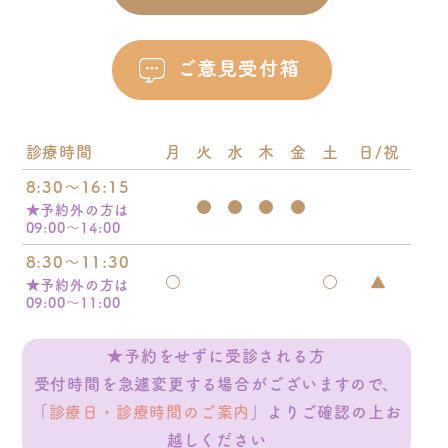
診療時間
月
火
水
木
金
土
日/祝
8:30～16:15
●
●
●
●
★予約外の方は
09:00～14:00
8:30～11:30
○
○
▲
★予約外の方は
09:00～11:00
★予約をせずに受診される方
受付時間を急遽変更する場合がございますので、
「
診療日・診療時間のご案内
」よりご確認の上お
越しください