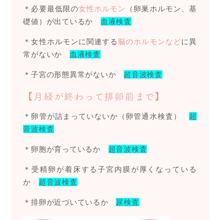
＊必要最低限の
女性ホルモン
（卵巣ホルモン、基
礎値）が出ているか
血液検査
＊女性ホルモンに関連する
脳のホルモンなど
に異
常がないか
血液検査
＊子宮の形態異常がないか
超音波検査
【月経が終わって排卵前まで】
＊卵管が詰まっていないか（卵管通水検査）
超
音波検査
＊卵胞が育っているか
超音波検査
＊受精卵が着床する子宮内膜が厚くなっている
か
超音波検査
＊排卵が近づいているか
尿検査