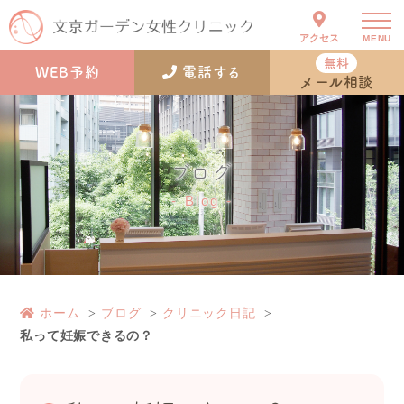
アクセス
MENU
無料
WEB予約
電話する
メール相談
ブログ
Blog
ホーム
ブログ
クリニック日記
私って妊娠できるの？