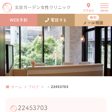
アクセス
MENU
無料
WEB予約
電話する
メール相談
ブログ
Blog
ホーム
ブログ
22453703
22453703